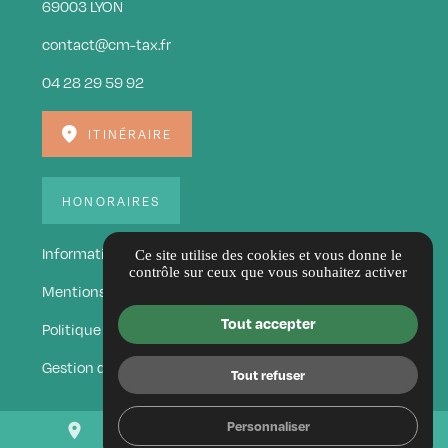
69003 LYON
contact@cm-tax.fr
04 28 29 59 92
ITINÉRAIRE
HONORAIRES
Informations complémentaires
Ce site utilise des cookies et vous donne le
contrôle sur ceux que vous souhaitez activer
Mentions légales
Tout accepter
Politique de confidentialité
Gestion des cookies
Tout refuser
Personnaliser
place
mail
call