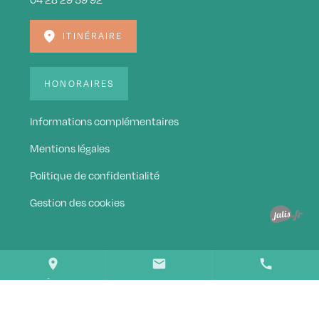
ITINÉRAIRE
HONORAIRES
Informations complémentaires
Mentions légales
Politique de confidentialité
Gestion des cookies
place
mail
call
ITINÉRAIRE
CONTACTEZ-NOUS
04 28 29 59 92