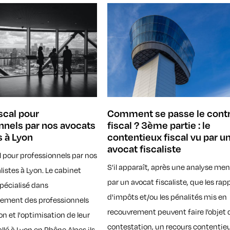
scal pour
Comment se passe le cont
nnels par nos avocats
fiscal ? 3ème partie : le
s à Lyon
contentieux fiscal vu par u
avocat fiscaliste
l pour professionnels par nos
S’il apparaît, après une analyse me
listes à Lyon. Le cabinet
par un avocat fiscaliste, que les rap
pécialisé dans
d'impôts et/ou les pénalités mis en
ement des professionnels
recouvrement peuvent faire l’objet 
on et l'optimisation de leur
contestation, un recours contentie
tallé à Lyon en Rhône Alpes ils