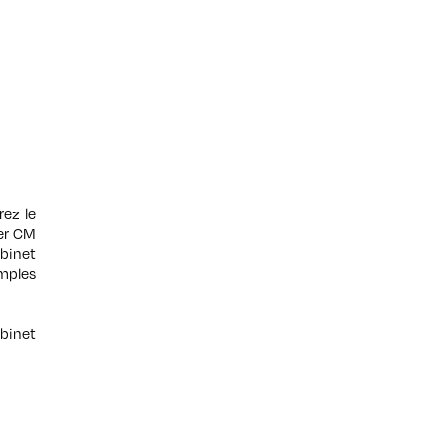
rez le
ter CM
abinet
amples
abinet