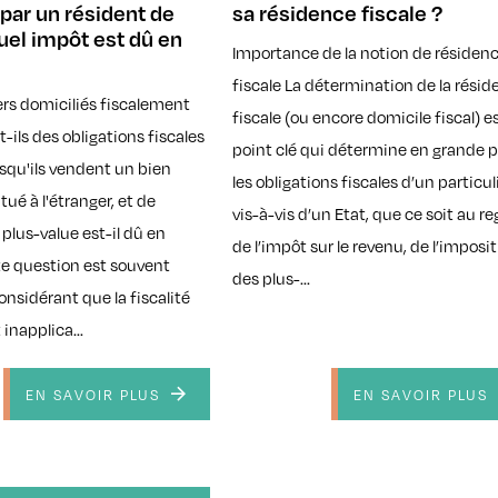
 par un résident de
sa résidence fiscale ?
quel impôt est dû en
Importance de la notion de résiden
fiscale La détermination de la rési
ers domiciliés fiscalement
fiscale (ou encore domicile fiscal) e
-ils des obligations fiscales
point clé qui détermine en grande p
rsqu'ils vendent un bien
les obligations fiscales d’un particul
tué à l'étranger, et de
vis-à-vis d’un Etat, que ce soit au r
a plus-value est-il dû en
de l’impôt sur le revenu, de l’imposi
e question est souvent
des plus-...
onsidérant que la fiscalité
 inapplica...
EN SAVOIR PLUS
EN SAVOIR PLUS