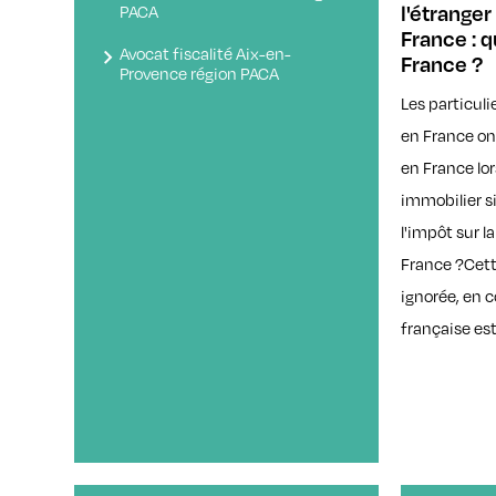
PACA
l'étranger
France : 
Avocat fiscalité Aix-en-
France ?
Provence région PACA
Les particuli
en France ont
en France lo
immobilier si
l'impôt sur l
France ?Cett
ignorée, en c
française est