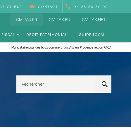
CE CLIENT
CONTACT
04 28 29 59 92
CM-TAX.FR
CM-TAX.EU
CM-TAX.NET
 FISCAL
DROIT PATRIMONIAL
GUIDE LOCAL
Mandataire pour des baux commerciaux Aix-en-Provence région PACA
Rechercher