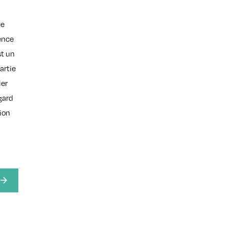
ce
dence
st un
artie
ier
egard
tion