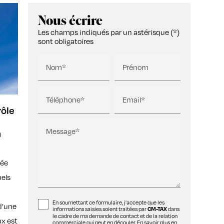
Nous écrire
Les champs indiqués par un astérisque (*)
sont obligatoires
Nom*
Prénom
Téléphone*
Email*
rôle
Message*
n
née
pels
En soumettant ce formulaire, j'accepte que les
d’une
informations saisies soient traitées par
dans
CM-TAX
le cadre de ma demande de contact et de la relation
ux est
commerciale qui peut en découler.
En savoir plus en